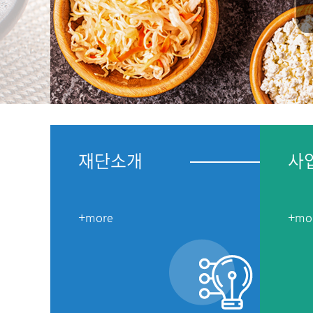
재단소개
사
+more
+mo