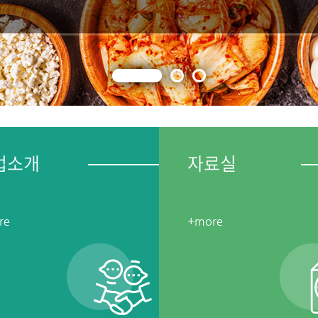
업소개
자료실
re
+more